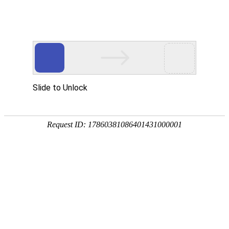
首页
关于我们
产品展示
新闻资讯
技术文章
联系我们
在线留言
您的位置：
首页
>
产品中心
>
IBC吨桶
>
食品级IBC吨桶
>
IBC吨桶尺
寸1200*1000*1150mm
产品分类
点击展开+