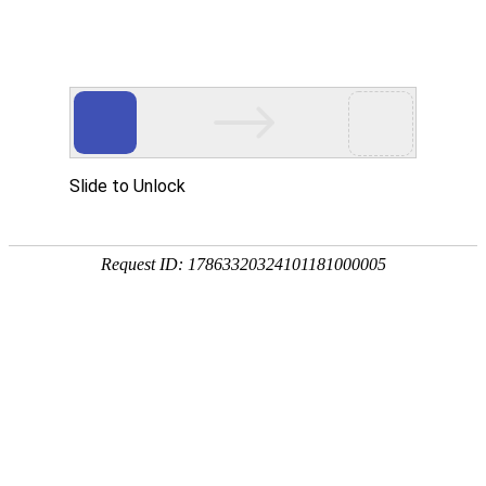
首页
关于我们
产品展示
新闻资讯
技术文章
联系我们
在线留言
您的位置：
首页
>
产品中心
>
IBC吨桶
>
化工吨桶
>
硫酸用什么塑料
吨桶装
产品分类
点击展开+