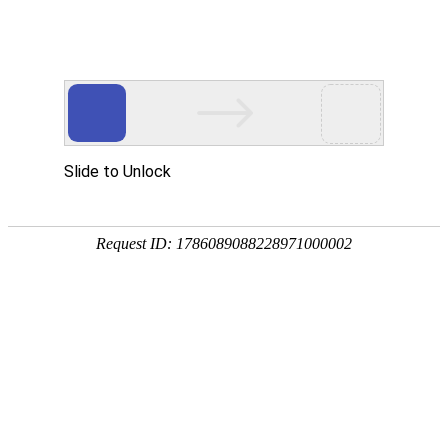
首页
关于我们
产品展示
新闻资讯
技术文章
联系我们
在线留言
您的位置：
首页
>
产品中心
>
塑料桶
>
200L双环闭口塑料桶
>
200L塑
料桶贮存
产品分类
点击展开+