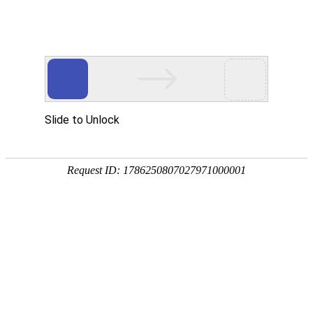
首页
关于我们
产品展示
新闻资讯
技术文章
联系我们
在线留言
您的位置：
首页
>
产品中心
>
IBC吨桶
>
化工吨桶
>
塑料吨桶
产品分类
点击展开+