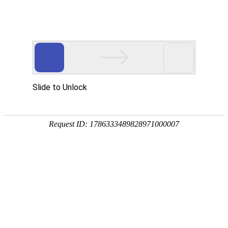
首页
关于我们
产品展示
新闻资讯
技术文章
联系我们
在线留言
您的位置：
首页
>
产品中心
>
IBC吨桶
>
500升吨桶
>
500升立式半吨
桶DN150进料口HDPE方罐
产品分类
点击展开+